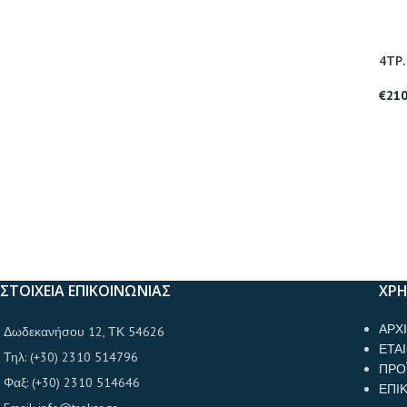
4TP
€
210
ΣΤΟΙΧΕΙΑ ΕΠΙΚΟΙΝΩΝΙΑΣ
ΧΡΗ
ΑΡΧ
Δωδεκανήσου 12, ΤΚ 54626
ΕΤΑΙ
Τηλ: (+30) 2310 514796
ΠΡΟ
Φαξ: (+30) 2310 514646
ΕΠΙ