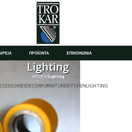
ΑΙΡΕΙΑ
ΠΡΟΪΟΝΤΑ
ΕΠΙΚΟΙΝΩΝΙΑ
Lighting
ΑΡΧΙΚΗ
/
Lighting
CCESSORIES
DECOR
FURNITURE
KITCHEN
LIGHTING